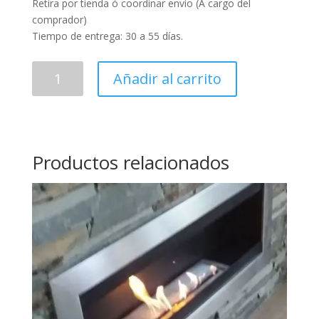
Retira por tienda ó coordinar envío (A cargo del
comprador)
Tiempo de entrega: 30 a 55 días.
Modelo
Añadir al carrito
de
Pared
-
OcaEasy
cantidad
Productos relacionados