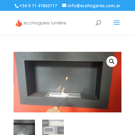
+54 9 11 41862117
info@ecohogares.com.ar