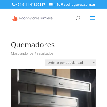
+54 9 11 41862117
info@ecohogares.com.ar
Quemadores
Ordenado
Mostrando los 7 resultados
por
popularidad