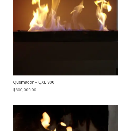
Quemador – QXL 900
$
600,000.00