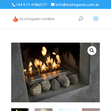
+54 9 11 41862117
info@ecohogares.com.ar